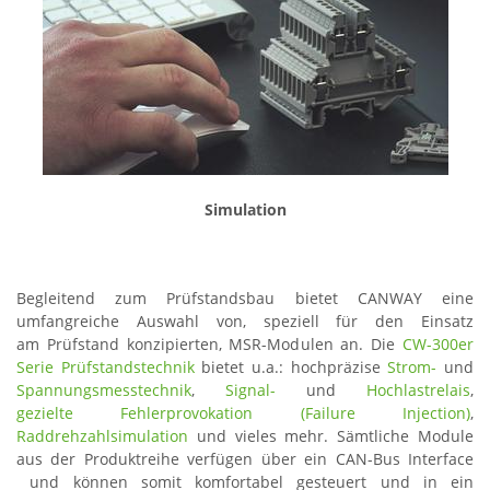
Simulation
Begleitend zum Prüfstandsbau bietet CANWAY eine
umfangreiche Auswahl von, speziell für den Einsatz
am Prüfstand konzipierten, MSR-Modulen an. Die
CW-300er
Serie Prüfstandstechnik
bietet u.a.: hochpräzise
Strom-
und
Spannungsmesstechnik
,
Signal-
und
Hochlastrelais
,
gezielte Fehlerprovokation (Failure Injection)
,
Raddrehzahlsimulation
und vieles mehr. Sämtliche Module
aus der Produktreihe verfügen über ein CAN-Bus Interface
und können somit komfortabel gesteuert und in ein