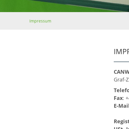
Impressum
IMP
CANW
Graf-Z
Telef
Fax
: 
E-Mail
Regis