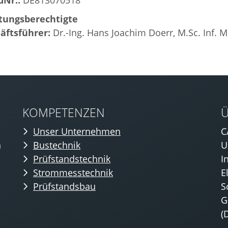
dNr.:
DE813070518
tungsberechtigte
äftsführer:
Dr.-Ing. Hans Joachim Doerr, M.Sc. Inf. 
KOMPETENZEN
Unser Unternehmen
C
n
Bustechnik
U
Prüfstandstechnik
I
Strommesstechnik
E
Prüfstandsbau
S
G
(