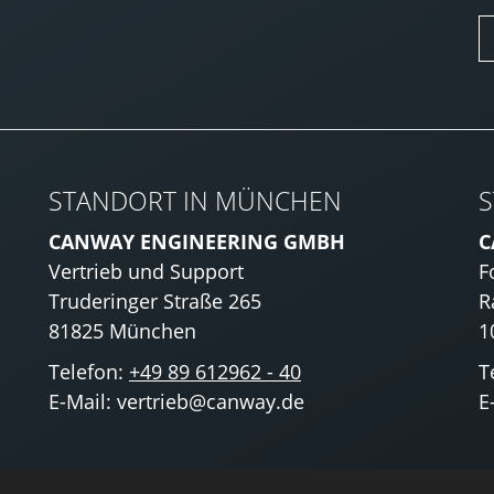
STANDORT IN MÜNCHEN
S
CANWAY ENGINEERING GMBH
C
Vertrieb und Support
F
Truderinger Straße 265
R
81825 München
1
Telefon:
+49 89 612962 - 40
T
E-Mail: vertrieb@canway.de
E