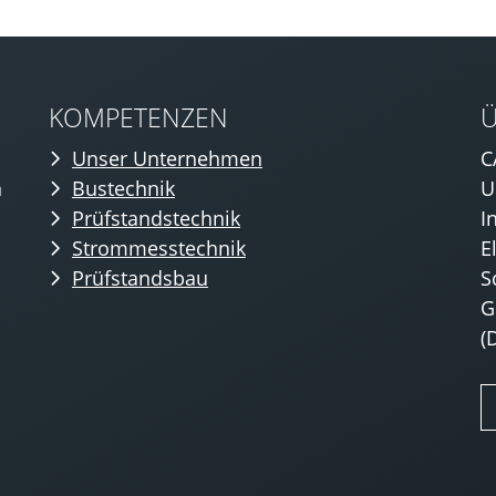
KOMPETENZEN
Unser Unternehmen
C
n
Bustechnik
U
Prüfstandstechnik
I
Strommesstechnik
E
Prüfstandsbau
S
G
(