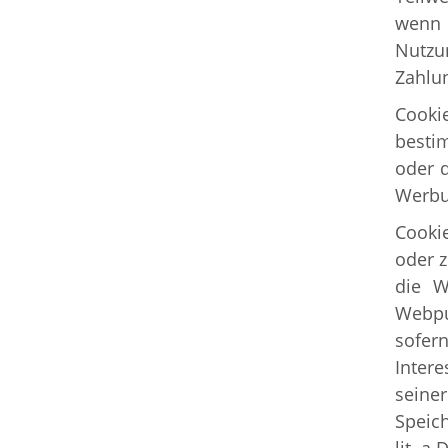
wenn 
Nutzu
Zahlun
Cooki
besti
oder 
Werbu
Cooki
oder z
die W
Webpub
sofer
Intere
seiner
Speich