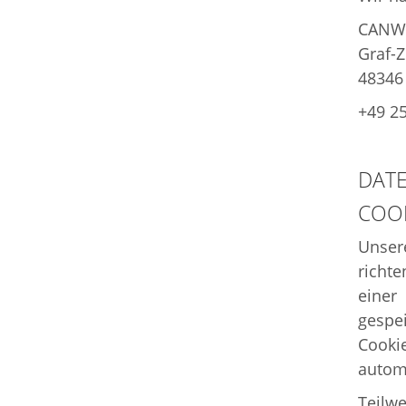
CANW
Graf-Z
48346
+49 2
DATE
COO
Unser
richt
einer
gespe
Cooki
autom
Teilw