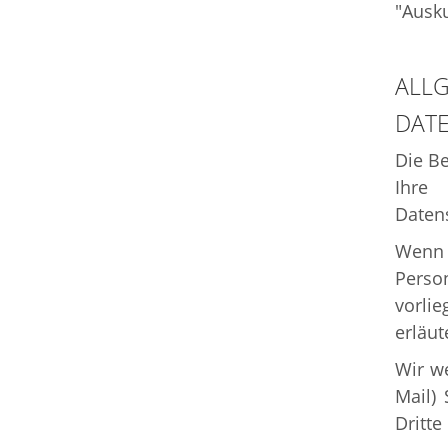
"Ausk
ALLG
DAT
Die Be
Ihre
Datens
Wenn 
Perso
vorlie
erläut
Wir we
Mail)
Dritte