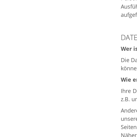
Ausfü
aufgef
DATE
Wer i
Die Da
können
Wie e
Ihre 
z.B. u
Ander
unsere
Seiten
Näher